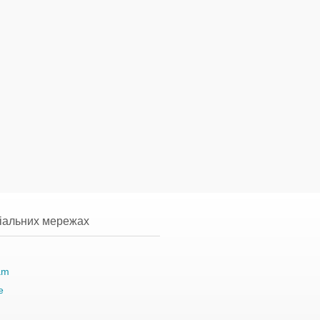
ціальних мережах
am
e