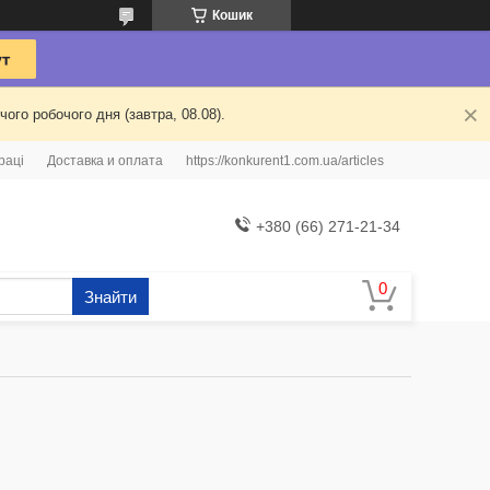
Кошик
ого робочого дня (завтра, 08.08).
раці
Доставка и оплата
https://konkurent1.com.ua/articles
+380 (66) 271-21-34
Знайти