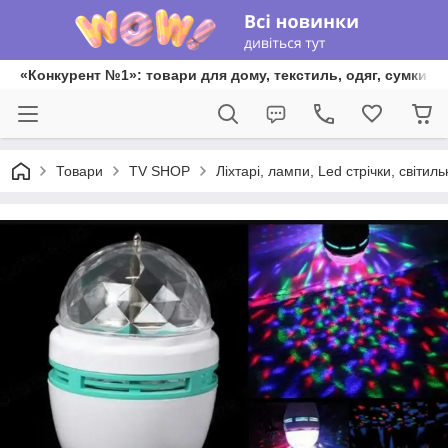
«Конкурент №1»: товари для дому, текстиль, одяг, сумки та
Товари
TV SHOP
Ліхтарі, лампи, Led стрічки, світиль