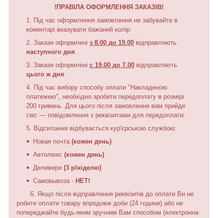
!ПРАВІЛА ОФОРМЛЕННЯ ЗАКАЗІВ!
Під час оформлення замовлення не забувайте в
коментарі вказувати бажаний колір.
Закази оформлені
з 8.00 до 19.00
відправляють
наступного дня
.
Закази оформлені
с 19.00 до 7.00
відправляють
цього ж дня
.
Під час вибору способу оплати "Накладеною
платежею", необхідно зробити передоплату в розмірі
200 гривень. Для цього після замовлення вам прийде
смс — повідомлення з реквізитами для передоплати.
Відсилання відбувається кур'єрською службою:
Новая почта
(кожен день)
Автолюкс
(кожен день)
Деливери
(3 р/ніделю)
Самовывоза -
НЕТ
!
6. Якщо після відправлення реквізитів до оплати Ви не
робите оплати товару впродовж доби (24 години) або не
попереджайте будь-яким зручним Вам способом (електронна