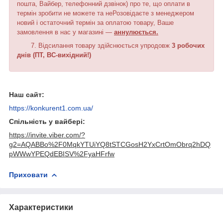
пошта, Вайбер, телефонний дзвінок) про те, що оплати в
термін зробити не можете та неРозовідаєте з менеджером
новий і остаточний термін за оплатою товару, Ваше
замовлення в нас у магазині —
аннулюється.
7.
Відсилання товару здійснюється упродовж
3 робочих
днів (ПТ, ВС-вихідний!)
Наш сайт:
https://konkurent1.com.ua/
Спільність у вайбері:
https://invite.viber.com/?
g2=AQABBo%2F0MqkYTUiYQ8tSTCGosH2YxCrtOmObrq2hDQ
pWWwYPEQdEBISV%2FyaHFrfw
Приховати
Характеристики