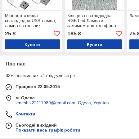
Міні-портативна
Кільцева світлодіодна
Лам
світлодіодна USB-лампа,
RGB Led Лампа з
лампа світильник
зажимом для телефона
25
185
75
₴
₴
Купити
Купити
Про нас
82% позитивних з 17 відгуків за рік
Працює з 22.05.2015
м. Одеса
lenchhik22111989@gmail.com, Одеса, Україна
Контакти
Сьогодні вихідний
Показати весь графік роботи