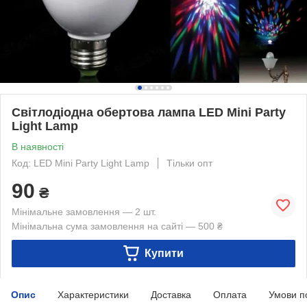
Світлодіодна обертова лампа LED Mini Party
Light Lamp
В наявності
Код: LED Mini Party Light Lamp
Тільки опт
90
₴
Мінімальне замовлення — 2 шт.
Мінімальна сума замовлення на сайті — 500 ₴
Купити
Опис
Характеристики
Доставка
Оплата
Умови п