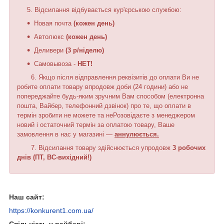
Відсилання відбувається кур'єрською службою:
Новая почта
(кожен день)
Автолюкс
(кожен день)
Деливери
(3 р/ніделю)
Самовывоза -
НЕТ!
6. Якщо після відправлення реквізитів до оплати Ви не
робите оплати товару впродовж доби (24 години) або не
попереджайте будь-яким зручним Вам способом (електронна
пошта, Вайбер, телефонний дзвінок) про те, що оплати в
термін зробити не можете та неРозовідаєте з менеджером
новий і остаточний термін за оплатою товару, Ваше
замовлення в нас у магазині —
аннулюється.
7.
Відсилання товару здійснюється упродовж
3 робочих
днів (ПТ, ВС-вихідний!)
Наш сайт:
https://konkurent1.com.ua/
Спільність у вайбері: