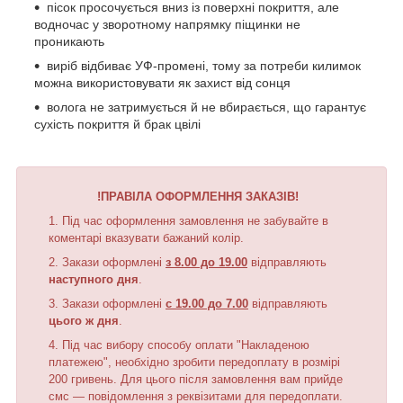
пісок просочується вниз із поверхні покриття, але
водночас у зворотному напрямку піщинки не
проникають
виріб відбиває УФ-промені, тому за потреби килимок
можна використовувати як захист від сонця
волога не затримується й не вбирається, що гарантує
сухість покриття й брак цвілі
!ПРАВІЛА ОФОРМЛЕННЯ ЗАКАЗІВ!
Під час оформлення замовлення не забувайте в
коментарі вказувати бажаний колір.
Закази оформлені
з 8.00 до 19.00
відправляють
наступного дня
.
Закази оформлені
с 19.00 до 7.00
відправляють
цього ж дня
.
Під час вибору способу оплати "Накладеною
платежею", необхідно зробити передоплату в розмірі
200 гривень. Для цього після замовлення вам прийде
смс — повідомлення з реквізитами для передоплати.