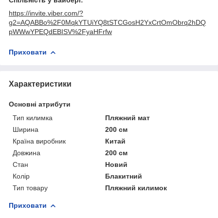
https://invite.viber.com/?
g2=AQABBo%2F0MqkYTUiYQ8tSTCGosH2YxCrtOmObrq2hDQ
pWWwYPEQdEBISV%2FyaHFrfw
Приховати
Характеристики
Основні атрибути
Тип килимка
Пляжний мат
Ширина
200 см
Країна виробник
Китай
Довжина
200 см
Стан
Новий
Колір
Блакитний
Тип товару
Пляжний килимок
Приховати