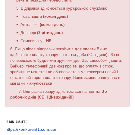
реквізитами для передоплати.
Відправка здійснюється кур'єрською службою:
Нова пошта
(кожен день)
Автолюкс
(кожен день)
Делівері
(3 р/тиждень)
Самовивозу -
НІ
!
6. Якщо після відправки реквізитів для оплати Ви не
здійснюєте оплату товару протягом доби (24 години) або не
попереджаєте будь-яким зручним для Вас способом (пошта,
Вайбер, телефонний дзвінок) про те, що оплату в строк,
зробити не можете і не обговорюєте з менеджером новий і
остаточний термін оплати товару, Ваше замовлення у нас в
магазині -
анулюється.
7.
Відправка товару здійснюється на протязі
3-х
робочих днів (СБ, НД-вихідний!)
Наш сайт:
https://konkurent1.com.ua/