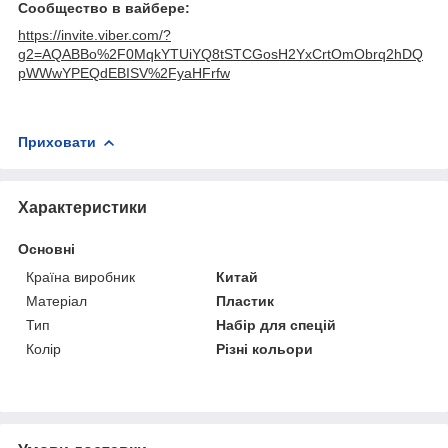
Сообщество в вайбере:
https://invite.viber.com/?
g2=AQABBo%2F0MqkYTUiYQ8tSTCGosH2YxCrtOmObrq2hDQ
pWWwYPEQdEBISV%2FyaHFrfw
Приховати
Характеристики
Основні
Країна виробник
Китай
Матеріал
Пластик
Тип
Набір для спецій
Колір
Різні кольори