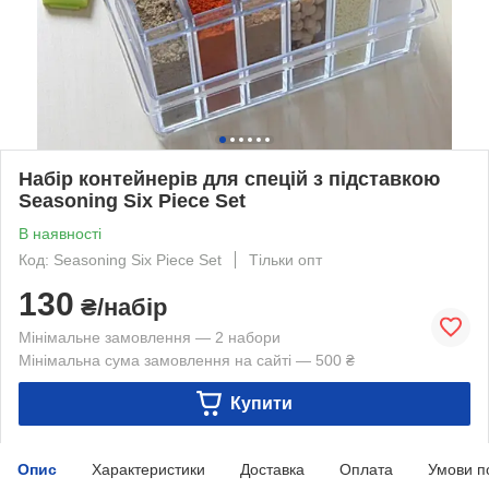
Набір контейнерів для спецій з підставкою
Seasoning Six Piece Set
В наявності
Код: Seasoning Six Piece Set
Тільки опт
130
₴/набір
Мінімальне замовлення — 2 набори
Мінімальна сума замовлення на сайті — 500 ₴
Купити
Опис
Характеристики
Доставка
Оплата
Умови п