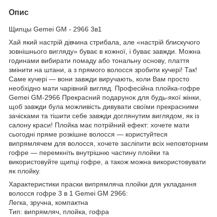
Опис
Щипцы Gemei GM - 2966 3в1
Хай який настрій дівчина стрибала, але «настрій блискучого
зовнішнього вигляду» буває в кожної, і буває завжди. Можна
годинами вибирати помаду або тональну основу, плаття
змінити на штани, а з прямого волосся зробити кучері! Так!
Саме кучері — вони завжди виручають, коли Вам просто
необхідно мати чарівний вигляд. Професійна плойка-гофре
Gemei GM-2966 Прекрасний подарунок для будь-якої жінки,
щоб завжди була можливість дивувати своїми прекрасними
зачісками та тішити себе завжди доглянутим виглядом, як із
салону краси! Плойка має потрійний ефект: хочете мати
сьогодні пряме розкішне волосся — користуйтеся
випрямлячем для волосся, хочете засліпити всіх неповторним
гофре — перемкніть внутрішню частину плойки та
використовуйте щипці гофре, а також можна використовувати
як плойку.
Характеристики праски випрямляча плойки для укладання
волосся гофре 3 в 1 Gemei GM 2966:
Легка, зручна, компактна
Тип: випрямляч, плойка, гофра