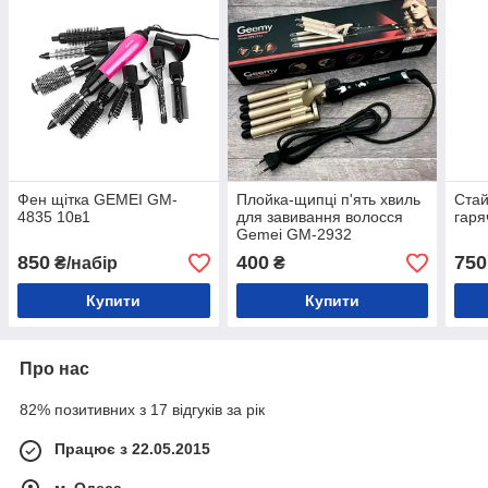
Фен щітка GEMEI GM-
Плойка-щипці п'ять хвиль
Стай
4835 10в1
для завивання волосся
гаря
Gemei GM-2932
850
400
750
₴/набір
₴
Купити
Купити
Про нас
82% позитивних з 17 відгуків за рік
Працює з 22.05.2015