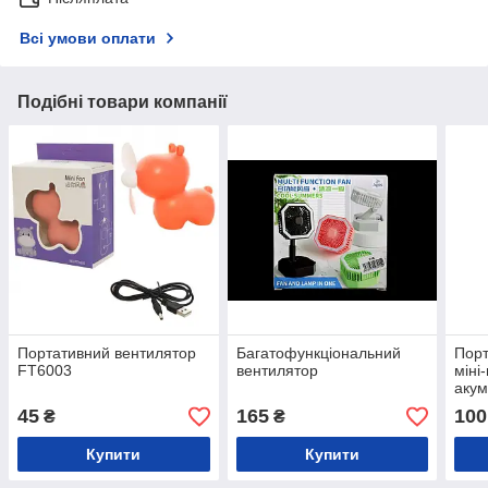
Всі умови оплати
Подібні товари компанії
Портативний вентилятор
Багатофункціональний
Порт
FT6003
вентилятор
міні
акум
Mini
45
165
100
₴
₴
Купити
Купити