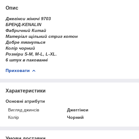
Опис
Джегінси жіночі 9703
БРЕНД-KENALIN
Фабричний Китай
Матеріал щільний стриг котон
Добре тягнуться
Колір чорний
Розміри S-M, M-L, L-XL.
6 штук в пакованні
Приховати
Характеристики
Основні атрибути
Вигляд джинсів
Джеггінси
Колір
Чорний
Умови доставки