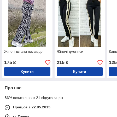
Жіночі штани палаццо
Жіночі джегінси
Капц
175
215
125
₴
₴
Купити
Купити
Про нас
86% позитивних з 21 відгука за рік
Працює з 22.05.2015
м. Одеса