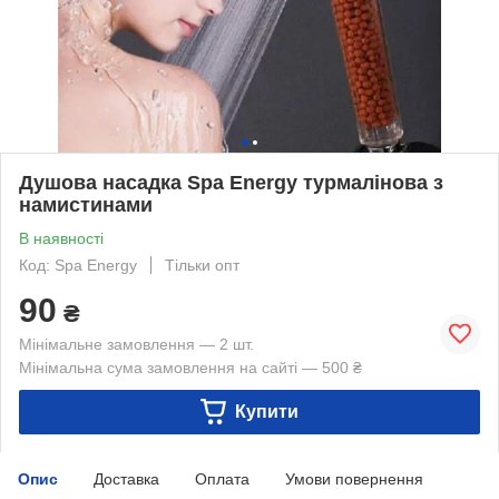
Душова насадка Spa Energy турмалінова з
намистинами
В наявності
Код: Spa Energy
Тільки опт
90
₴
Мінімальне замовлення — 2 шт.
Мінімальна сума замовлення на сайті — 500 ₴
Купити
Опис
Доставка
Оплата
Умови повернення