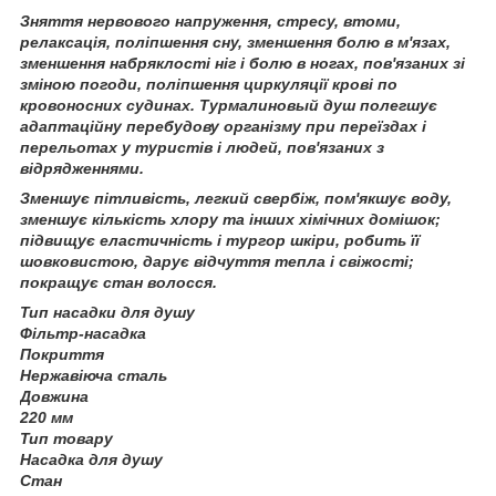
Зняття нервового напруження, стресу, втоми,
релаксація, поліпшення сну, зменшення болю в м'язах,
зменшення набряклості ніг і болю в ногах, пов'язаних зі
зміною погоди, поліпшення циркуляції крові по
кровоносних судинах. Турмалиновый душ полегшує
адаптаційну перебудову організму при переїздах і
перельотах у туристів і людей, пов'язаних з
відрядженнями.
Зменшує пітливість, легкий свербіж, пом'якшує воду,
зменшує кількість хлору та інших хімічних домішок;
підвищує еластичність і тургор шкіри, робить її
шовковистою, дарує відчуття тепла і свіжості;
покращує стан волосся.
Тип насадки для душу
Фільтр-насадка
Покриття
Нержавіюча сталь
Довжина
220 мм
Тип товару
Насадка для душу
Стан