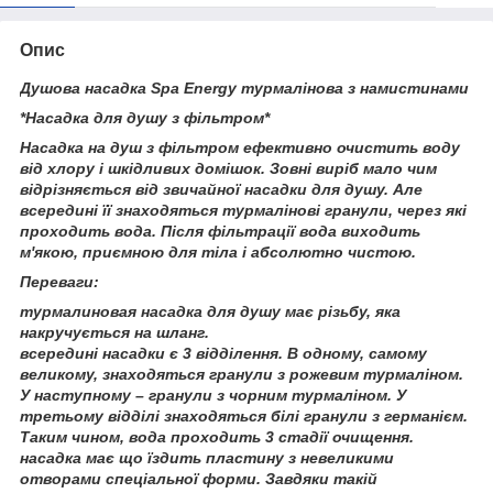
Опис
Душова насадка Spa Energy турмалінова з намистинами
*Насадка для душу з фільтром*
Насадка на душ з фільтром ефективно очистить воду
від хлору і шкідливих домішок. Зовні виріб мало чим
відрізняється від звичайної насадки для душу. Але
всередині її знаходяться турмалінові гранули, через які
проходить вода. Після фільтрації вода виходить
м'якою, приємною для тіла і абсолютно чистою.
Переваги:
турмалиновая насадка для душу має різьбу, яка
накручується на шланг.
всередині насадки є 3 відділення. В одному, самому
великому, знаходяться гранули з рожевим турмаліном.
У наступному – гранули з чорним турмаліном. У
третьому відділі знаходяться білі гранули з германієм.
Таким чином, вода проходить 3 стадії очищення.
насадка має що їздить пластину з невеликими
отворами спеціальної форми. Завдяки такій