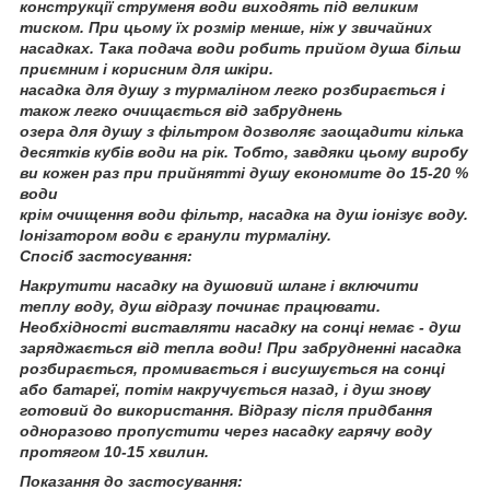
конструкції струменя води виходять під великим
тиском. При цьому їх розмір менше, ніж у звичайних
насадках. Така подача води робить прийом душа більш
приємним і корисним для шкіри.
насадка для душу з турмаліном легко розбирається і
також легко очищається від забруднень
озера для душу з фільтром дозволяє заощадити кілька
десятків кубів води на рік. Тобто, завдяки цьому виробу
ви кожен раз при прийнятті душу економите до 15-20 %
води
крім очищення води фільтр, насадка на душ іонізує воду.
Іонізатором води є гранули турмаліну.
Спосіб застосування:
Накрутити насадку на душовий шланг і включити
теплу воду, душ відразу починає працювати.
Необхідності виставляти насадку на сонці немає - душ
заряджається від тепла води! При забрудненні насадка
розбирається, промивається і висушується на сонці
або батареї, потім накручується назад, і душ знову
готовий до використання. Відразу після придбання
одноразово пропустити через насадку гарячу воду
протягом 10-15 хвилин.
Показання до застосування: