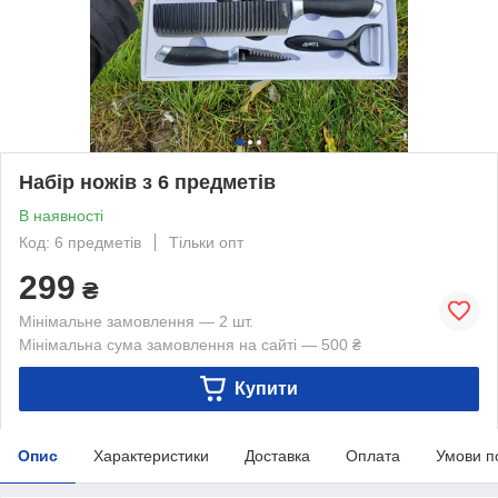
Набір ножів з 6 предметів
В наявності
Код: 6 предметів
Тільки опт
299
₴
Мінімальне замовлення — 2 шт.
Мінімальна сума замовлення на сайті — 500 ₴
Купити
Опис
Характеристики
Доставка
Оплата
Умови п