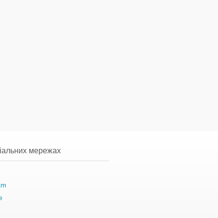
ціальних мережах
am
e