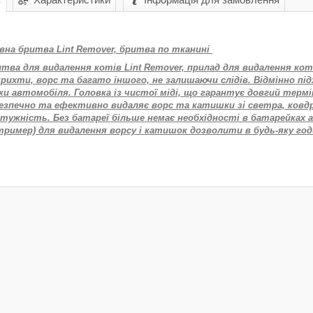
на бритва Lint Remover, бритва по тканині
тва для видалення котів Lint Remover, прилад для видалення кот
рихти, ворс та багато іншого, не залишаючи слідів. Відмінно пі
ки автомобіля. Головка із чистої міді, що гарантує довгий терм
езпечно та ефективно видаляє ворс та катишки зі светра, ковдр
отужність. Без батареї більше немає необхідності в батарейках 
тример) для видалення ворсу і катишок дозволити в будь-яку го