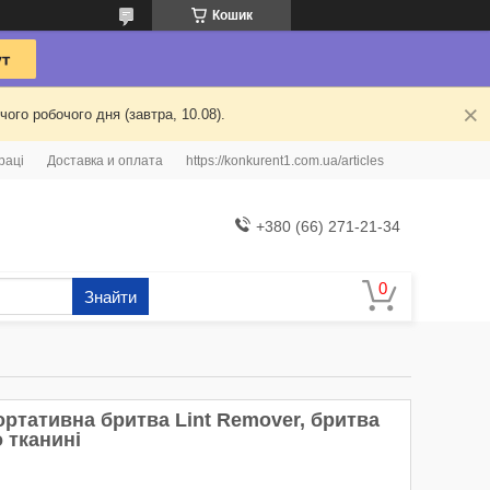
Кошик
ого робочого дня (завтра, 10.08).
раці
Доставка и оплата
https://konkurent1.com.ua/articles
+380 (66) 271-21-34
Знайти
ортативна бритва Lint Remover, бритва
 тканині