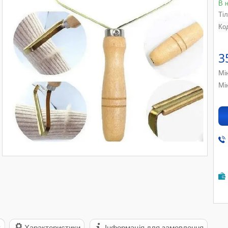
В 
Ті
Ко
3
Мі
Мі
с
Характеристики
Інформація для замовлення