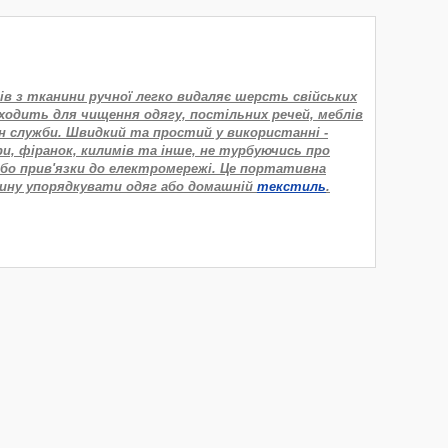
ів з тканини ручної легко видаляє шерсть свійських
дходить для чищення одягу, постільних речей, меблів
ін служби. Швидкий та простий у використанні -
и, фіранок, килимів та інше, не турбуючись про
або прив'язки до електромережі. Це портативна
дину упорядкувати одяг або домашній
текстиль
.