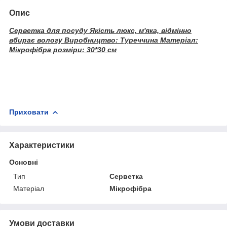
Опис
Серветка для посуду Якість люкс, м'яка, відмінно
вбирає вологу Виробництво: Туреччина Матеріал:
Мікрофібра розміри: 30*30 см
Приховати
Характеристики
Основні
Тип
Серветка
Матеріал
Мікрофібра
Умови доставки