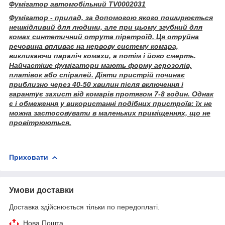
Фумігатор автомобільний TV0002031
Фумігатор - прилад, за допомогою якого поширюється
нешкідливий для людини, але при цьому згубний для
комах синтетичний отрута піретроїд. Ця отруйна
речовина впливає на нервову систему комара,
викликаючи параліч комахи, а потім і його смерть.
Найчастіше фумігатори мають форму аерозолів,
платівок або спіралей. Діяти пристрій починає
приблизно через 40-50 хвилин після включення і
гарантує захист від комарів протягом 7-8 годин. Однак
є і обмеження у використанні подібних пристроїв: їх не
можна застосовувати в маленьких приміщеннях, що не
провітрюються.
Приховати
Умови доставки
Доставка здійснюється тільки по передоплаті.
Нова Пошта