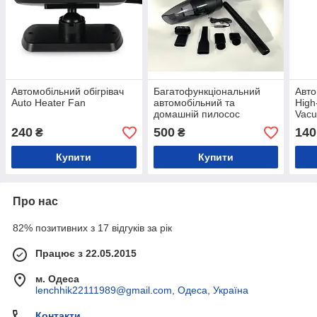
Автомобільний обігрівач
Багатофункціональний
Авто
Auto Heater Fan
автомобільний та
High
домашній пилосос
Vacu
240
500
140
₴
₴
Купити
Купити
Про нас
82% позитивних з 17 відгуків за рік
Працює з 22.05.2015
м. Одеса
lenchhik22111989@gmail.com, Одеса, Україна
Контакти