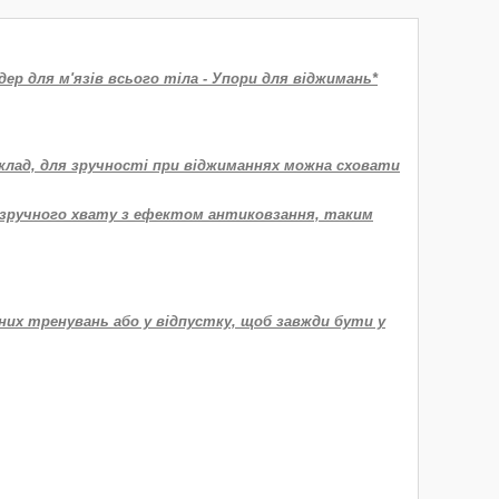
р для м'язів всього тіла - Упори для віджимань*
риклад, для зручності при віджиманнях можна сховати
ля зручного хвату з ефектом антиковзання, таким
них тренувань або у відпустку, щоб завжди бути у