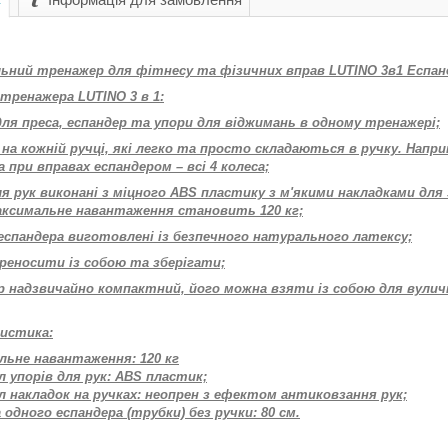
ьний тренажер для фітнесу та фізичних вправ LUTINO 3в1 Еспанде
тренажера LUTINO 3 в 1:
для преса, еспандер та упори для віджимань в одному тренажері;
а на кожній ручці, які легко та просто складаються в ручку. Нап
 а при вправах еспандером – всі 4 колеса;
для рук виконані з міцного ABS пластику з м'якими накладками д
аксимальне навантаження становить 120 кг;
 еспандера виготовлені із безпечного натурального латексу;
ереносити із собою та зберігати;
ар надзвичайно компактний, його можна взяти із собою для вулич
истика:
льне навантаження: 120 кг
л упорів для рук: ABS пластик;
л накладок на ручках: неопрен з ефектом антиковзання рук;
 одного еспандера (трубки) без ручки: 80 см.