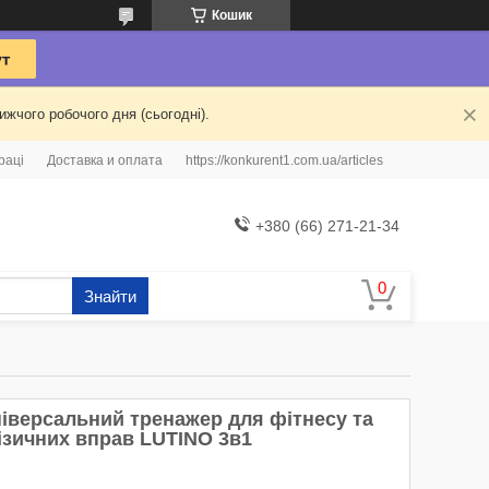
Кошик
жчого робочого дня (сьогодні).
раці
Доставка и оплата
https://konkurent1.com.ua/articles
+380 (66) 271-21-34
Знайти
ніверсальний тренажер для фітнесу та
ізичних вправ LUTINO 3в1