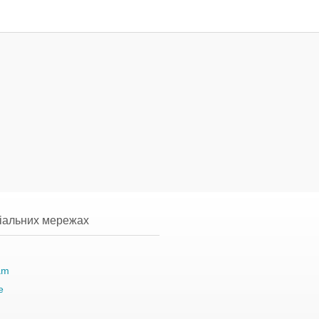
ціальних мережах
am
e