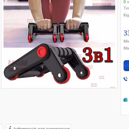
В 
Ті
Ко
3
Мі
Мі
с
Інформація для замовлення