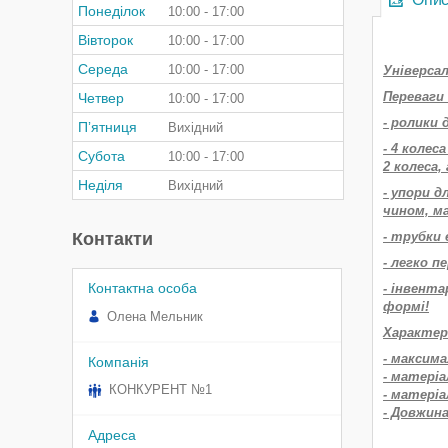
Понеділок
10:00
17:00
Вівторок
10:00
17:00
Середа
10:00
17:00
Універсал
Переваги 
Четвер
10:00
17:00
- ролики 
Пʼятниця
Вихідний
- 4 колес
Субота
10:00
17:00
2 колеса,
Неділя
Вихідний
- упори 
чином, м
Контакти
- трубки
- легко п
- інвент
формі!
Олена Мельник
Характер
- максима
- матеріа
КОНКУРЕНТ №1
- матеріа
- Довжина