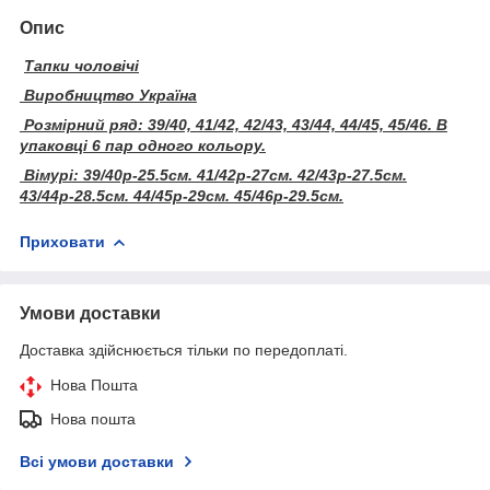
Опис
Тапки чоловічі
Виробництво Україна
Розмірний ряд: 39/40, 41/42, 42/43, 43/44, 44/45, 45/46. В
упаковці 6 пар одного кольору.
Вімурі: 39/40р-25.5см. 41/42р-27см. 42/43р-27.5см.
43/44р-28.5см. 44/45р-29см. 45/46р-29.5см.
Приховати
Умови доставки
Доставка здійснюється тільки по передоплаті.
Нова Пошта
Нова пошта
Всі умови доставки