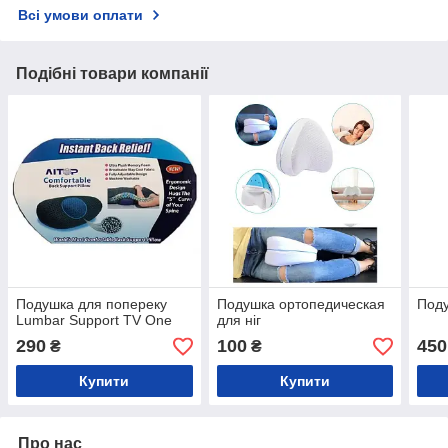
Всі умови оплати
Подібні товари компанії
Подушка для попереку
Подушка ортопедическая
Под
Lumbar Support TV One
для ніг
290
100
450
₴
₴
Купити
Купити
Про нас