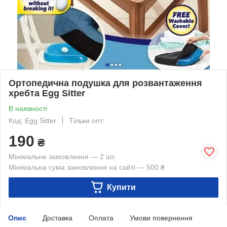
Ортопедична подушка для розвантаження
хребта Egg Sitter
В наявності
Код: Egg Sitter
Тільки опт
190
₴
Мінімальне замовлення — 2 шт.
Мінімальна сума замовлення на сайті — 500 ₴
Купити
Опис
Доставка
Оплата
Умови повернення