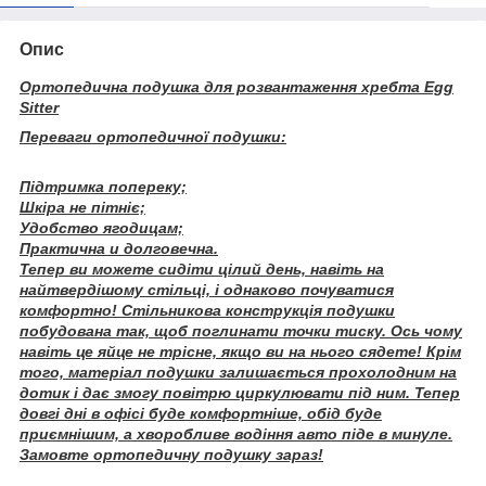
Опис
Ортопедична подушка для розвантаження хребта Egg
Sitter
Переваги ортопедичної подушки:
Підтримка попереку;
Шкіра не пітніє;
Удобство ягодицам;
Практична и долговечна.
Тепер ви можете сидіти цілий день, навіть на
найтвердішому стільці, і однаково почуватися
комфортно! Стільникова конструкція подушки
побудована так, щоб поглинати точки тиску. Ось чому
навіть це яйце не трісне, якщо ви на нього сядете! Крім
того, матеріал подушки залишається прохолодним на
дотик і дає змогу повітрю циркулювати під ним. Тепер
довгі дні в офісі буде комфортніше, обід буде
приємнішим, а хворобливе водіння авто піде в минуле.
Замовте ортопедичну подушку зараз!