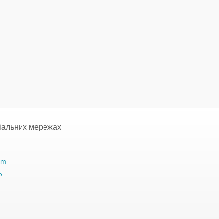
ціальних мережах
am
e