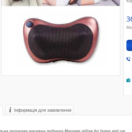
Ко
3
Мі
с
Інформація для замовлення
льна роликова масажна подушка Massage pillow for home and car