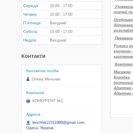
Середа
10:00
17:00
Універса
плечей т
Четвер
10:00
17:00
Особливос
Пʼятниця
Вихідний
допомагає
розслабл
Субота
10:00
17:00
Переваги
Неділя
Вихідний
Ролики р
кнопкою 
Контакти
кріплення
Комплект
Масажер
Коробка
Олена Мельник
Інструкц
Адаптер 
Адаптер 
КОНКУРЕНТ №1
lenchhik22111989@gmail.com,
Одеса, Україна