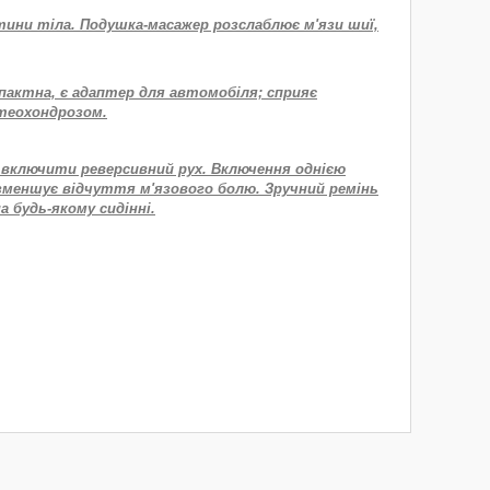
тини тіла. Подушка-масажер розслаблює м'язи шиї,
мпактна, є адаптер для автомобіля; сприяє
теохондрозом.
 включити реверсивний рух. Включення однією
зменшує відчуття м'язового болю. Зручний ремінь
а будь-якому сидінні.