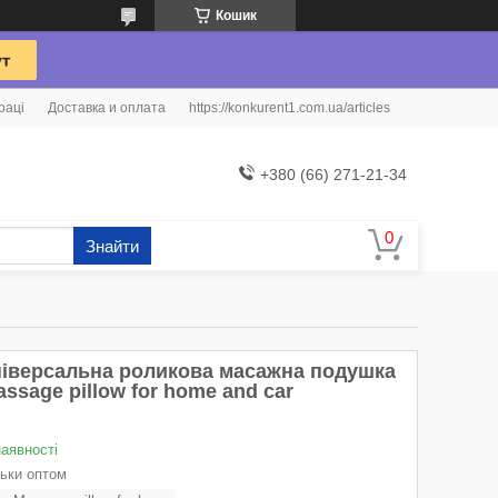
Кошик
раці
Доставка и оплата
https://konkurent1.com.ua/articles
+380 (66) 271-21-34
Знайти
ніверсальна роликова масажна подушка
ssage pillow for home and car
наявності
льки оптом