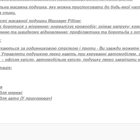
льна масажна подушка, яку можна пристосувати до будь-якої час
а спини.
ті масажної подушки Massager Pillow:
 боротися з мігренню; нормалізує кровообіг; знімає напругу; ко
енню та швидкому відновленню; профілактика та боротьба з ос
:
ухаються за годинниковою стрілкою і проти - Ви завжди можете
- Управляти подушкою легко навіть при керуванні автомобілем. 
 – офісне крісло, автомобільне крісло, подушку легко закріпити н
ація:
ія
для мережі
для авто (У прикурювач)