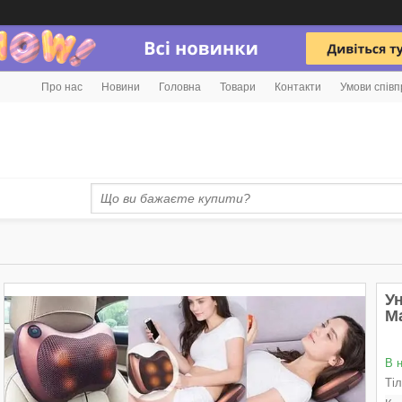
Про нас
Новини
Головна
Товари
Контакти
Умови співп
У
Ma
В 
Ті