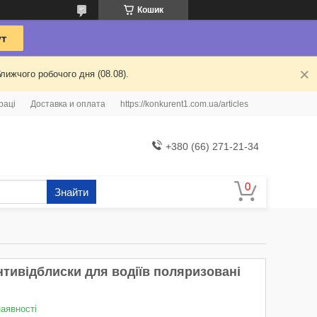
Кошик
лижчого робочого дня (08.08).
раці
Доставка и оплата
https://konkurent1.com.ua/articles
+380 (66) 271-21-34
Знайти
нтивідблиски для водіїв поляризовані
наявності