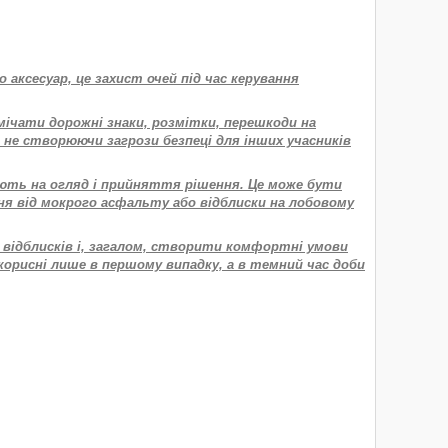
о аксесуар, це захист очей під час керування
омічати дорожні знаки, розмітки, перешкоди на
 не створюючи загрози безпеці для інших учасників
вають на огляд і прийняття рішення. Це може бути
ння від мокрого асфальту або відблиски на лобовому
 відблисків і, загалом, створити комфортні умови
 корисні лише в першому випадку, а в темний час доби