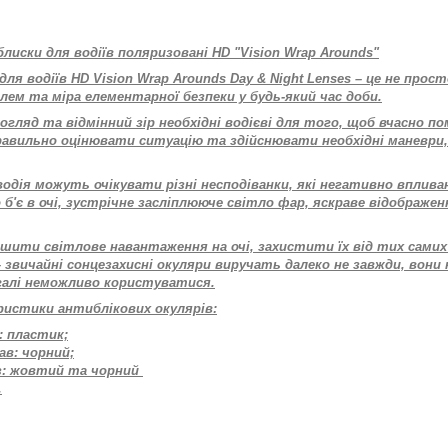
иски для водіїв поляризовані HD "Vision Wrap Arounds"
ля водіїв HD Vision Wrap Arounds Day & Night Lenses – це не прост
ем та міра елементарної безпеки у будь-який час доби.
гляд та відмінний зір необхідні водієві для того, щоб вчасно п
правильно оцінювати ситуацію та здійснювати необхідні маневри,
 водія можуть очікувати різні несподіванки, які негативно впли
 б'є в очі, зустрічне засліплююче світло фар, яскраве відображе
шити світлове навантаження на очі, захистити їх від тих самих
– звичайні сонцезахисні окуляри виручать далеко не завжди, вони
галі неможливо користуватися.
истики антиблікових окулярів:
: пластик;
ав: чорний;
нз: жовтий та чорний
.