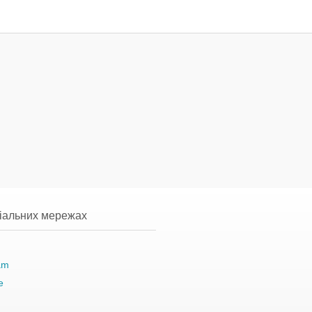
ціальних мережах
am
e