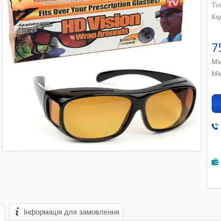
Ті
Ко
7
Мі
Мі
с
Інформація для замовлення