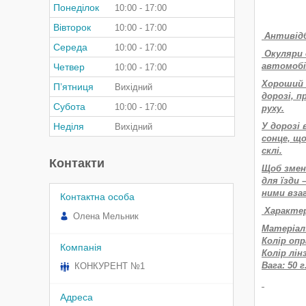
Понеділок
10:00
17:00
Вівторок
10:00
17:00
Антивідбл
Середа
10:00
17:00
Окуляри д
автомобіл
Четвер
10:00
17:00
Хороший о
Пʼятниця
Вихідний
дорозі, 
Субота
10:00
17:00
руху.
Неділя
У дорозі
Вихідний
сонце, що
склі.
Контакти
Щоб змен
для їзди 
ними вза
Характер
Олена Мельник
Матеріал
Колір опр
Колір лі
Вага: 50 г
КОНКУРЕНТ №1