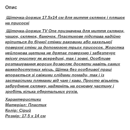
Опис
Щіточка-йоржик 17.5х14 см для миття склянок і пляшок
на присоскі
Щіточка-йоржик TV One призначена для миття склянок,
чашок, склянок, баночок. Пластикове підстава надійно
кріпиться до бічної стінки раковини або кахельної
поверхні стіни за допомогою трьох присосок. Жорстка
нейлонова щетина не дряпає поверхню і забезпечує
якісну очистку як всередині, так і зовні. Особливе
розташування ворсин дозволяє досягти навіть самих
важкодоступних місць. Щітка без особливої праці
впорається зі свіжими слідами помади, так і із
застарілими плямами від чаю і кави. Просто візьміть
забруднене склянку, надягніть на основну частину і
зробіть кілька обертальних рухів.
Характеристики
Матеріал: Пластик
Колір: Сірий
Розмір: 17,5 х 14 см