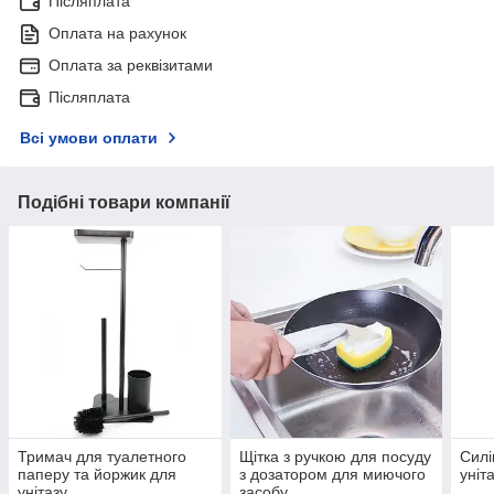
Післяплата
Оплата на рахунок
Оплата за реквізитами
Післяплата
Всі умови оплати
Подібні товари компанії
Тримач для туалетного
Щітка з ручкою для посуду
Силі
паперу та йоржик для
з дозатором для миючого
уніт
унітазу
засобу