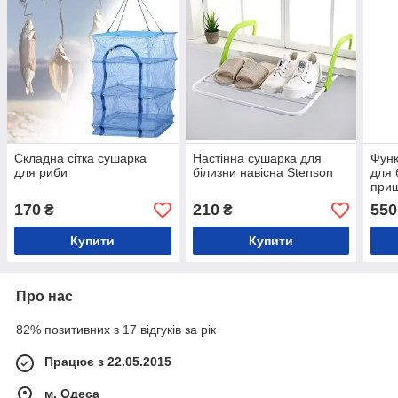
Складна сітка сушарка
Настінна сушарка для
Функ
для риби
білизни навісна Stenson
для 
при
170
210
550
₴
₴
Купити
Купити
Про нас
82% позитивних з 17 відгуків за рік
Працює з 22.05.2015
м. Одеса