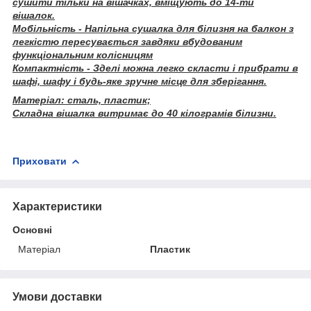
сушити тільки на вішачках, вміщують до 14-ти
вішалок.
Мобільність - Напільна сушалка для білизня на балкон з
легкістю пересувається завдяки вбудованим
функціональним колісницям
Компактність - Зделі можна легко скласти і прибрати в
шафі, шафу і будь-яке зручне місце для зберігання.
Матеріал: сталь, пластик;
Складна вішалка витримає до 40 кілограмів білизни.
Приховати
Характеристики
Основні
Матеріал
Пластик
Умови доставки