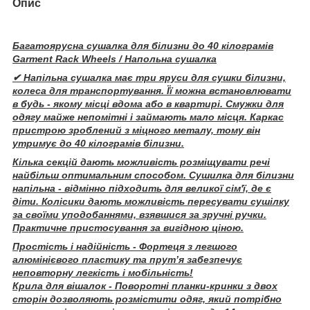
Опис
Багатоярусна сушалка для білизни до 40 кілограмів
Garment Rack Wheels / Напольна сушалка
✔ Напільна сушалка має три яруси для сушки білизни,
колеса для транспортування. Її можна встановлювати
в будь - якому місці вдома або в квартирі. Смужки для
одягу майже непомітні і займають мало місця. Каркас
пристрою зроблений з міцного металу, тому він
утримує до 40 кілограмів білизни.
Кілька секцій дають можливість розміщувати речі
найбільш оптимальним способом. Сушилка для білизни
напільна - відмінно підходить для великої сім'ї, де є
діти. Колісики дають можливість пересувати сушілку
за своїми уподобаннями, взявшися за зручні ручки.
Практичне пристосування за вигідною ціною.
Простість і надійність - Фортеця з легшого
алюмінієвого пластику та прут’я забезпечує
неповторну легкість і мобільність!
Крила для вішалок - Поворотні планки-кринки з двох
сторін дозволяють розмістити одяг, який потрібно