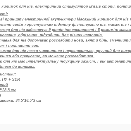
 килимок для ніг, електричний стимулятор м'язів стопи, поліпш
сті:
нові принципу електричної акупунктури Масажний килимок для ніг
увати своїм користувачам відмінну фізіотерапію ніг, масаж ніг 
сажер для ніг забезпечує 9 рівнів інтенсивності і 6 режимів: маса
ювання, обрізання, підходить для різних натовпів.
дставка для ніг допомагає розслабити ноги, зняти біль, зменши
зм і поліпшити сон.
лимок для ніг легко чиститься і переноситься, зручний для вико
книги або працюєте, ви можете розслабитися.
к для ніг має інтелектуальну індукційну захист, і він автомати
йтеся до килимка.
истики:
: ПУ + SDR
рний
2*28,8 см
г
аковки: 34,5*16,5*3 см