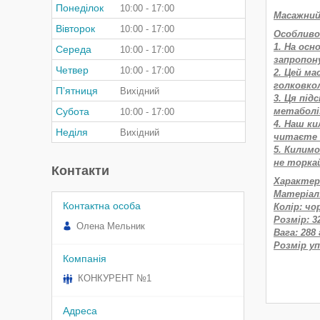
Понеділок
10:00
17:00
Масажний
Вівторок
10:00
17:00
Особливо
1. На ос
Середа
10:00
17:00
запропон
Четвер
10:00
17:00
2. Цей ма
голковкол
Пʼятниця
Вихідний
3. Ця пі
Субота
метаболі
10:00
17:00
4. Наш ки
Неділя
Вихідний
читаєте 
5. Килимо
не торка
Контакти
Характер
Матеріал
Колір: чо
Розмір: 3
Олена Мельник
Вага: 288 
Розмір уп
КОНКУРЕНТ №1