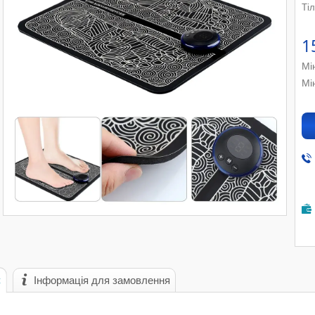
Ті
1
Мі
Мі
с
Інформація для замовлення