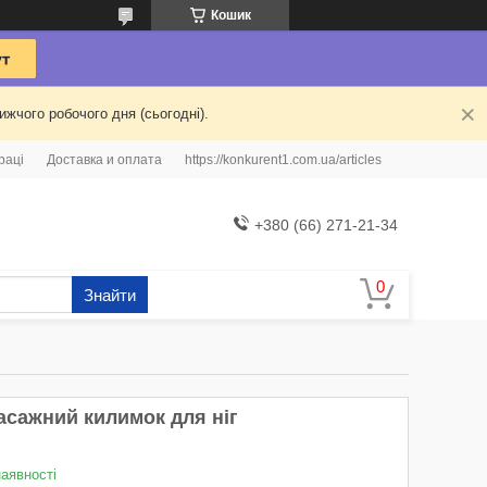
Кошик
жчого робочого дня (сьогодні).
раці
Доставка и оплата
https://konkurent1.com.ua/articles
+380 (66) 271-21-34
Знайти
асажний килимок для ніг
наявності