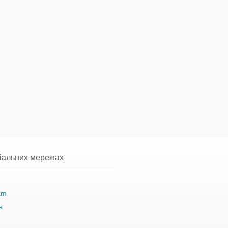
ціальних мережах
am
e