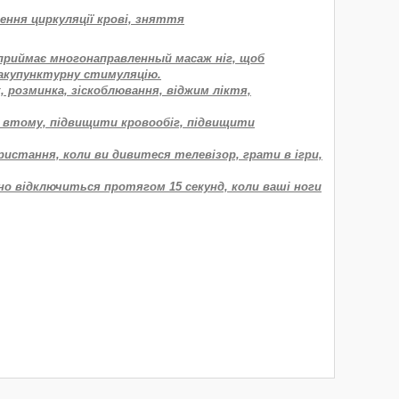
ення циркуляції крові, зняття
 приймає многонаправленный масаж ніг, щоб
і акупунктурну стимуляцію.
ж, розминка, зіскоблювання, віджим ліктя,
ти втому, підвищити кровообіг, підвищити
ристання, коли ви дивитеся телевізор, грати в ігри,
чно відключиться протягом 15 секунд, коли ваші ноги