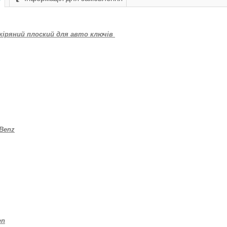
кіряний плоский для авто ключів
-Benz
en