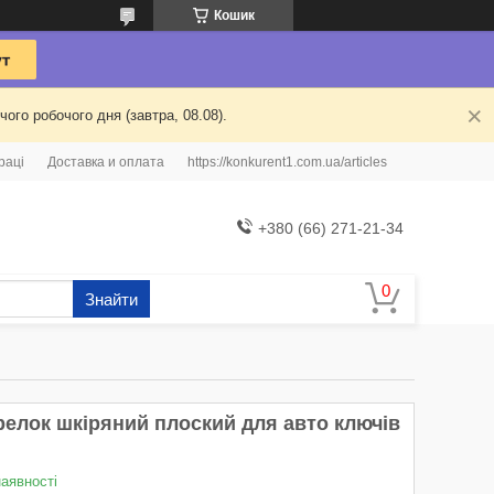
Кошик
ого робочого дня (завтра, 08.08).
раці
Доставка и оплата
https://konkurent1.com.ua/articles
+380 (66) 271-21-34
Знайти
релок шкіряний плоский для авто ключів
наявності