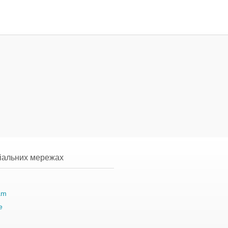
ціальних мережах
am
e