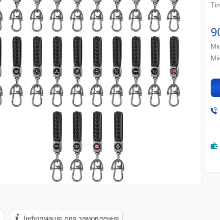
Ті
9
Мі
Мі
с
Інформація для замовлення