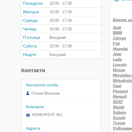
Понеділок
10:00
17:00
Вівторок
10:00
17:00
Брелок ш
Середа
10:00
17:00
Audi
Четвер
10:00
17:00
BMW
Пʼятниця
Вихідний
Citroen
Fiat
Субота
10:00
17:00
Hyundai
Jeep
Неділя
Вихідний
Lada
Lincoln
Контакти
Nissan
Mercedes
Mitsubishi
Opel
Peugeot
Олена Мельник
Renault
SEAT
Skoda
Subaru
КОНКУРЕНТ №1
Suzuki
Toyota
Volkswag