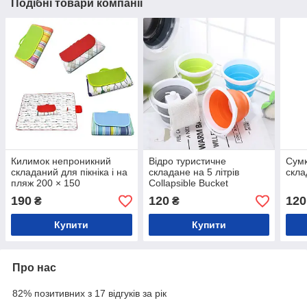
Подібні товари компанії
Килимок непроникний
Відро туристичне
Сумк
складаний для пікніка і на
складане на 5 літрів
скла
пляж 200 × 150
Collapsible Bucket
190
120
120
₴
₴
Купити
Купити
Про нас
82% позитивних з 17 відгуків за рік