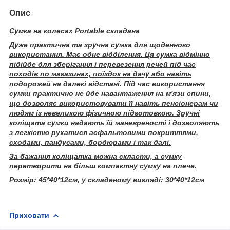
Опис
Сумка на колесах Portable складана
Дуже практична та зручна сумка для щоденного
використання. Має одне відділення. Ця сумка відмінно
підійде для зберігання і перевезення речей під час
походів по магазинах, поїздок на дачу або навіть
подорожей на далекі відстані. Під час використання
сумки практично не йде навантаження на м'язи спини,
що дозволяє використовувати її навіть пенсіонерам чи
людям із невеликою фізичною підготовкою. Зручні
коліщата сумки надають їй маневреності і дозволяють
з легкістю рухатися асфальтовими покриттями,
сходами, пандусами, бордюрами і так далі.
За бажання коліщатка можна скласти, а сумку
перетворити на більш компактну сумку на плече.
Розмір: 45*40*12см, у складеному вигляді: 30*40*12см
Приховати