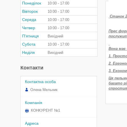
Понеділок
10:00
17:00
Вівторок
10:00
17:00
Станок 2 
Середа
10:00
17:00
Четвер
10:00
17:00
Прес фор
Пʼятниця
Вихідний
послужить
Субота
10:00
17:00
Вона має 
Неділя
Вихідний
1. Прост
2. Ергоно
Контакти
3. Еконо
Ця пельме
багато р
спростит
Олена Мельник
КОНКУРЕНТ №1