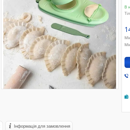
В 
Ті
1
Мі
Мі
с
Інформація для замовлення