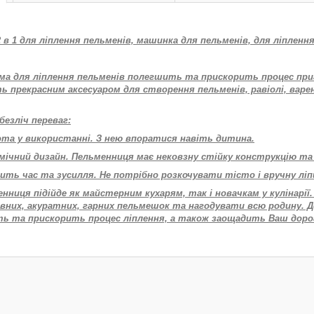
в 1 для ліплення пельменів, машинка для пельменів, для ліпленн
ма для ліплення пельменів полегшить та прискорить процес пр
 прекрасним аксесуаром для створення пельменів, равіолі, варени
безліч переваг:
ота у використанні. З нею впоратися навіть дитина.
мічний дизайн. Пельменниця має нековзну стійку конструкцію та л
мить час та зусилля. Не потрібно розкочувати тісто і вручну лі
нниця підійде як майстерним кухарям, так і новачкам у кулінарії
івних, акуратних, гарних пельмешок та нагодувати всю родину. 
ь та прискорить процес ліплення, а також заощадить Ваш дорог