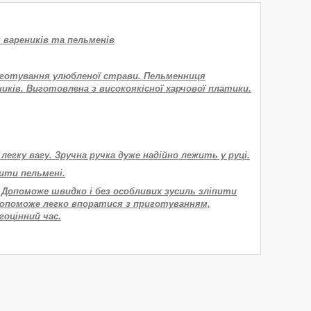
я вареників та пельменів
иготування улюбленої страви. Пельменниця
ків. Виготовлена ​​з високоякісної харчової платики.
егку вагу. Зручна ручка дуже надійно лежить у руці.
пити пельмені.
. Допоможе швидко і без особливих зусиль зліпити
Допоможе легко впоратися з приготуванням,
оцінний час.