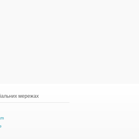
ціальних мережах
am
e