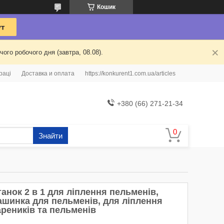
Кошик
ого робочого дня (завтра, 08.08).
раці
Доставка и оплата
https://konkurent1.com.ua/articles
+380 (66) 271-21-34
Знайти
анок 2 в 1 для ліплення пельменів,
ашинка для пельменів, для ліплення
ареників та пельменів