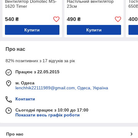
Вентилятор Domotec MS-
Настільний вентилятор
Тост
1620 Timer
23см
650
540
490
400
₴
₴
Купити
Купити
Про нас
82% позитивних з 17 відгуків за рік
Працює з 22.05.2015
м. Одеса
lenchhik22111989@gmail.com, Одеса, Україна
Контакти
Сьогодні працює з 10:00 до 17:00
Показати весь графік роботи
Про нас