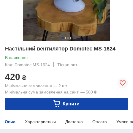
Настільний вентилятор Domotec MS-1624
В наявності
Код: Domotec MS-1624
Тільки опт
420
₴
Мінімальне замовлення — 2 шт.
Мінімальна сума замовлення на сайті — 500 ₴
Купити
Опис
Характеристики
Доставка
Оплата
Умови п