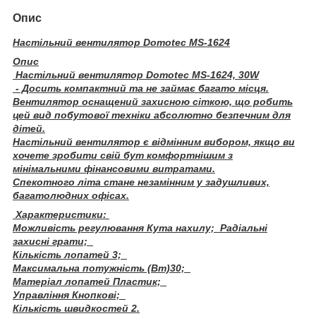
Опис
Настільний вентилятор Domotec MS-1624
Опис
Настільний вентилятор Domotec MS-1624, 30W
- Досить компактний та не займає багато місця.
Вентилятор оснащений захисною сіткою, що робить
цей вид побутової техніки абсолютно безпечним для
дітей.
Настільний вентилятор є відмінним вибором, якщо ви
хочете зробити свій бут комфортнішим з
мінімальними фінансовими витратами.
Спекотного літа стане незамінним у задушливих,
багатолюдних офісах.
Характеристики:
Можливість регулювання Кута нахилу; Радіальні
захисні грати;
Кількість лопатей 3;
Максимальна потужність (Вт)30;
Матеріал лопатей Пластик;
Управління Кнопкові;
Кількість швидкостей 2.