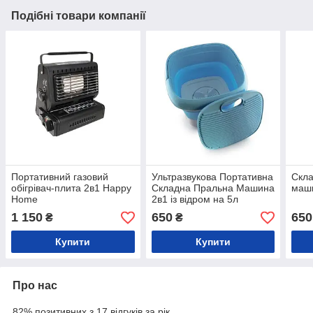
Подібні товари компанії
Портативний газовий
Ультразвукова Портативна
Скла
обігрівач-плита 2в1 Happy
Складна Пральна Машина
маш
Hоme
2в1 із відром на 5л
1 150
650
650
₴
₴
Купити
Купити
Про нас
82% позитивних з 17 відгуків за рік