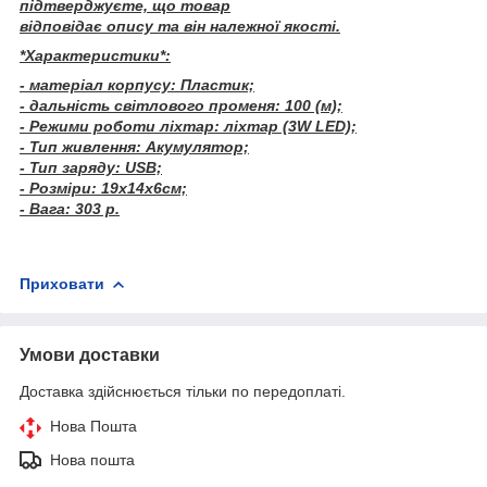
підтверджуєте, що товар
відповідає опису та він належної якості.
*Характеристики*:
- матеріал корпусу: Пластик;
- дальність світлового променя: 100 (м);
- Режими роботи ліхтар: ліхтар (3W LED);
- Тип живлення: Акумулятор;
- Тип заряду: USB;
- Розміри: 19х14х6см;
- Вага: 303 р.
Приховати
Умови доставки
Доставка здійснюється тільки по передоплаті.
Нова Пошта
Нова пошта