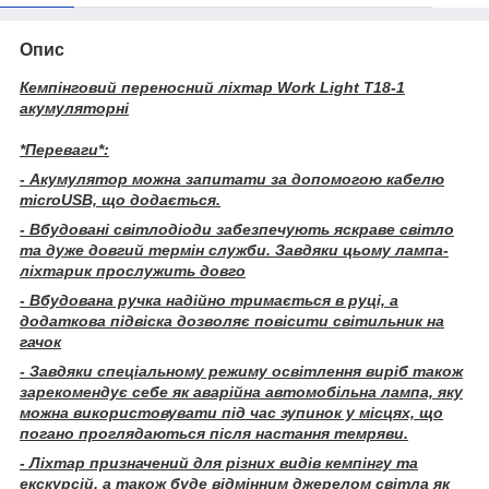
Опис
Кемпінговий переносний ліхтар Work Light T18-1
акумуляторні
*Переваги*:
- Акумулятор можна запитати за допомогою кабелю
microUSB, що додається.
- Вбудовані світлодіоди забезпечують яскраве світло
та дуже довгий термін служби. Завдяки цьому лампа-
ліхтарик прослужить довго
- Вбудована ручка надійно тримається в руці, а
додаткова підвіска дозволяє повісити світильник на
гачок
- Завдяки спеціальному режиму освітлення виріб також
зарекомендує себе як аварійна автомобільна лампа, яку
можна використовувати під час зупинок у місцях, що
погано проглядаються після настання темряви.
- Ліхтар призначений для різних видів кемпінгу та
екскурсій, а також буде відмінним джерелом світла як