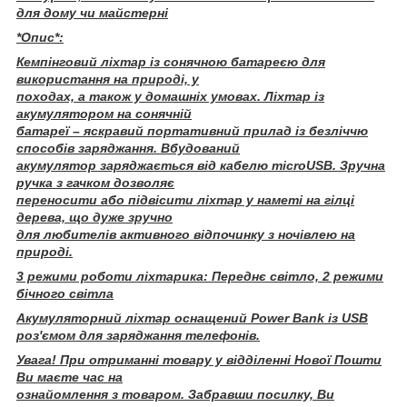
для дому чи майстерні
*Опис*:
Кемпінговий ліхтар із сонячною батареєю для
використання на природі, у
походах, а також у домашніх умовах. Ліхтар із
акумулятором на сонячній
батареї – яскравий портативний прилад із безліччю
способів заряджання. Вбудований
акумулятор заряджається від кабелю microUSB. Зручна
ручка з гачком дозволяє
переносити або підвісити ліхтар у наметі на гілці
дерева, що дуже зручно
для любителів активного відпочинку з ночівлею на
природі.
3 режими роботи ліхтарика: Переднє світло, 2 режими
бічного світла
Акумуляторний ліхтар оснащений Power Bank із USB
роз'ємом для заряджання телефонів.
Увага! При отриманні товару у відділенні Нової Пошти
Ви маєте час на
ознайомлення з товаром. Забравши посилку, Ви