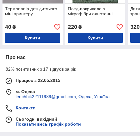
Термопапір для дитячого
Плед-покривало з
Дитя
міні принтеру
мікрофібри однотонні
тран
40
220
320
₴
₴
Купити
Купити
Про нас
82% позитивних з 17 відгуків за рік
Працює з 22.05.2015
м. Одеса
lenchhik22111989@gmail.com, Одеса, Україна
Контакти
Сьогодні вихідний
Показати весь графік роботи