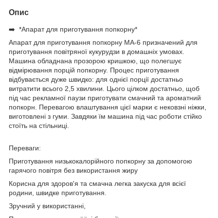
Опис
➡️ *Апарат для приготування попкорну*
Апарат для приготування попкорну МА-6 призначений для
приготування повітряної кукурудзи в домашніх умовах.
Машина обладнана прозорою кришкою, що полегшує
відмірювання порцій попкорну. Процес приготування
відбувається дуже швидко: для однієї порції достатньо
витратити всього 2,5 хвилини. Цього цілком достатньо, щоб
під час рекламної паузи приготувати смачний та ароматний
попкорн. Перевагою влаштування цієї марки є нековзні ніжки,
виготовлені з гуми. Завдяки їм машина під час роботи стійко
стоїть на стільниці.
Переваги:
Приготування низькокалорійного попкорну за допомогою
гарячого повітря без використання жиру
Корисна для здоров'я та смачна легка закуска для всієї
родини, швидке приготування.
Зручний у використанні,