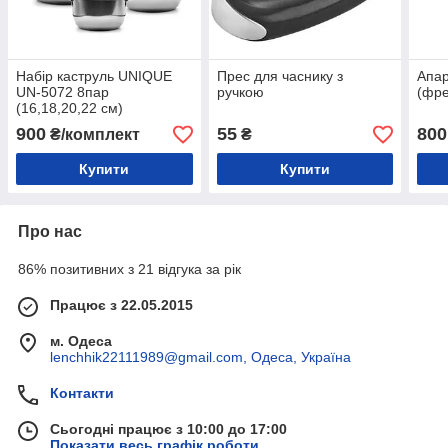
Набір каструль UNIQUE
Прес для часнику з
Апар
UN-5072 8пар
ручкою
(фре
(16,18,20,22 см)
900
55
800
₴/комплект
₴
Купити
Купити
Про нас
86% позитивних з 21 відгука за рік
Працює з 22.05.2015
м. Одеса
lenchhik22111989@gmail.com, Одеса, Україна
Контакти
Сьогодні працює з 10:00 до 17:00
Показати весь графік роботи