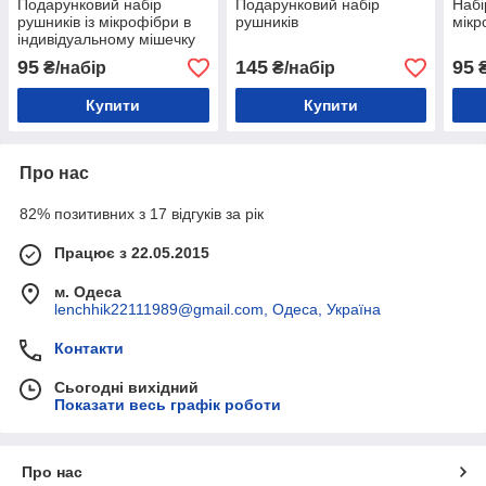
Подарунковий набір
Подарунковий набір
Набі
рушників із мікрофібри в
рушників
мікр
індивідуальному мішечку
(Баня + Обличчя)
95
145
95
₴/набір
₴/набір
₴
Купити
Купити
Про нас
82% позитивних з 17 відгуків за рік
Працює з 22.05.2015
м. Одеса
lenchhik22111989@gmail.com, Одеса, Україна
Контакти
Сьогодні вихідний
Показати весь графік роботи
Про нас