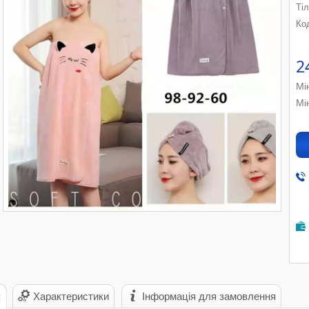
Ті
Ко
2
Мі
Мі
с
Характеристики
Інформація для замовлення