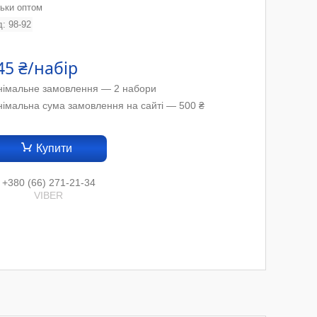
льки оптом
д:
98-92
45 ₴/набір
німальне замовлення — 2 набори
німальна сума замовлення на сайті — 500 ₴
Купити
+380 (66) 271-21-34
VIBER