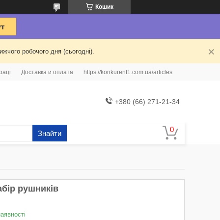
Кошик
жчого робочого дня (сьогодні).
раці
Доставка и оплата
https://konkurent1.com.ua/articles
+380 (66) 271-21-34
Знайти
абір рушників
наявності