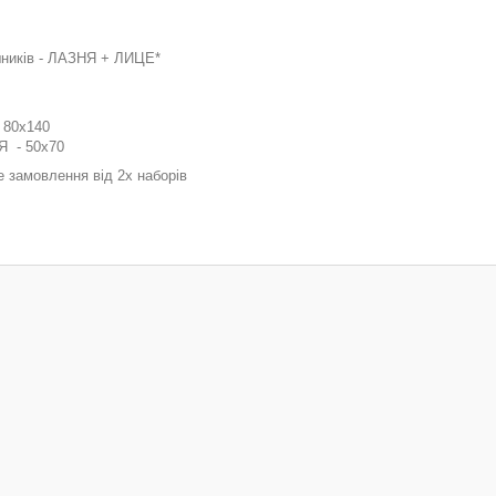
шників - ЛАЗНЯ + ЛИЦЕ*
 80х140
Я - 50х70
е замовлення від 2х наборів