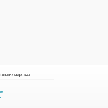
ціальних мережах
am
e