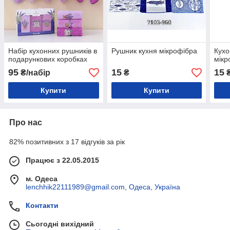
Набір кухонних рушників в
Рушник кухня мікрофібра
Кухо
подарункових коробках
мікр
95
15
15
₴/набір
₴
Купити
Купити
Про нас
82% позитивних з 17 відгуків за рік
Працює з 22.05.2015
м. Одеса
lenchhik22111989@gmail.com, Одеса, Україна
Контакти
Сьогодні вихідний