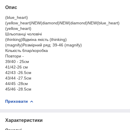
Опис
(blue_heart)
(yellow_heart)NEW(diamond)NEW(diamond)NEW(blue_heart)
(yellow_heart)
Шльопанці чоловічі
(thinking)Відміна якість (thinking)
(magnify)Розмірний ряд: 39-46 (magnify)
Кількість 6пар/коробка
Повтори -
39/40 - 25см
41/42-26 см
42/43 -26.5см
43/44 -27.5см
44/45 -28см
45/46 -28.5см
Приховати
Характеристики
Основні