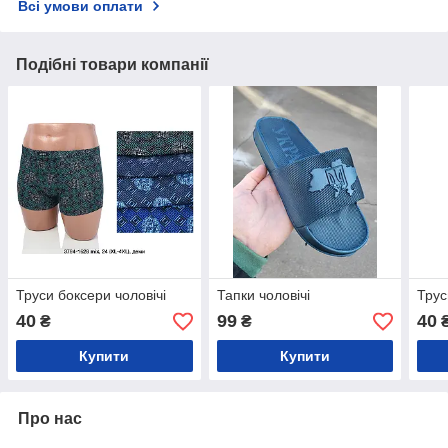
Всі умови оплати
Подібні товари компанії
Труси боксери чоловічі
Тапки чоловічі
Трус
40
99
40
₴
₴
Купити
Купити
Про нас