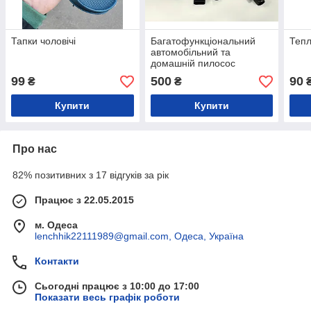
Тапки чоловічі
Багатофункціональний
Тепл
автомобільний та
домашній пилосос
99
500
90
₴
₴
₴
Купити
Купити
Про нас
82% позитивних з 17 відгуків за рік
Працює з 22.05.2015
м. Одеса
lenchhik22111989@gmail.com, Одеса, Україна
Контакти
Сьогодні працює з 10:00 до 17:00
Показати весь графік роботи