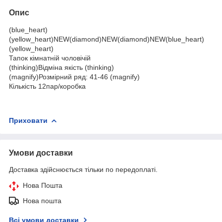
Опис
(blue_heart)
(yellow_heart)NEW(diamond)NEW(diamond)NEW(blue_heart)
(yellow_heart)
Тапок кімнатній чоловічій
(thinking)Відміна якість (thinking)
(magnify)Розмірний ряд: 41-46 (magnify)
Кількість 12пар/коробка
Приховати
Умови доставки
Доставка здійснюється тільки по передоплаті.
Нова Пошта
Нова пошта
Всі умови доставки