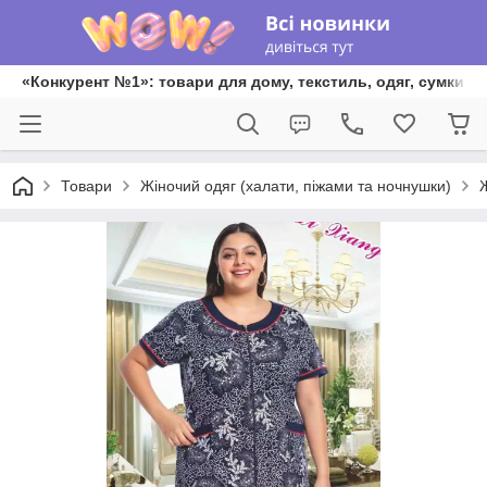
«Конкурент №1»: товари для дому, текстиль, одяг, сумки та
Товари
Жіночий одяг (халати, піжами та ночнушки)
Ж