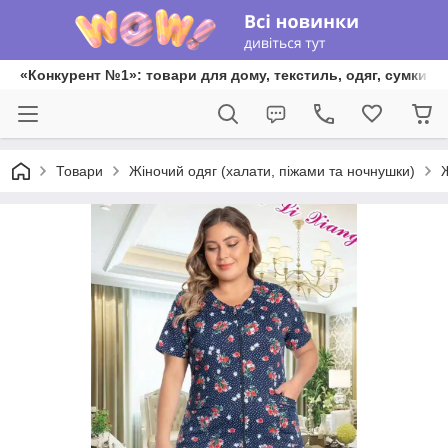
«Конкурент №1»: товари для дому, текстиль, одяг, сумки та
Товари
Жіночий одяг (халати, піжами та ночнушки)
Ж