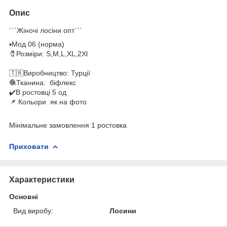
Опис
```Жіночі лосіни опт```
▪️Мод 06 (норма)
🧷Розміри: S,M,L,XL,2Хl
🇹🇷Виробництво: Турції
🧶Тканина: біфлекс
✔️В ростовці 5 од
📌 Кольори як на фото
Мінімальне замовлення 1 ростовка
Приховати
Характеристики
Основні
Вид виробу:
Лосини