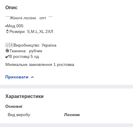
Опис
```Жіночі лосіни опт ```
▪️Мод 005
🧷Розміри: S,M,L,XL.2ХЛ
🇺🇦Виробництво: Україна
🧶Тканина: рубчик
✔️В ростовці 5 од
Мінімальне замовлення 1 ростовка
Приховати
Характеристики
Основні
Вид виробу:
Лосини