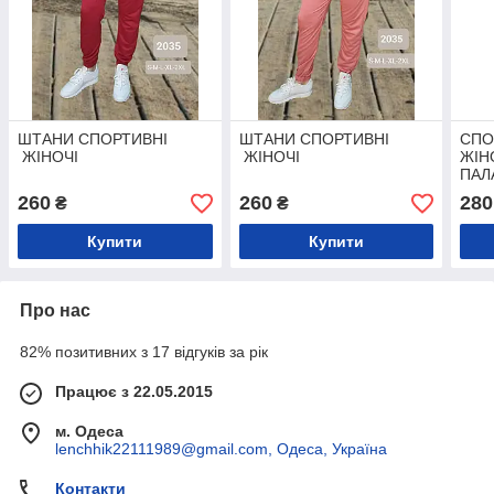
ШТАНИ СПОРТИВНІ
ШТАНИ СПОРТИВНІ
СПО
ЖІНОЧІ
ЖІНОЧІ
ЖІН
ПАЛ
260
260
280
₴
₴
Купити
Купити
Про нас
82% позитивних з 17 відгуків за рік
Працює з 22.05.2015
м. Одеса
lenchhik22111989@gmail.com, Одеса, Україна
Контакти