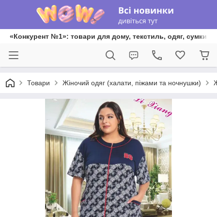
«Конкурент №1»: товари для дому, текстиль, одяг, сумки та
Товари
Жіночий одяг (халати, піжами та ночнушки)
Ж