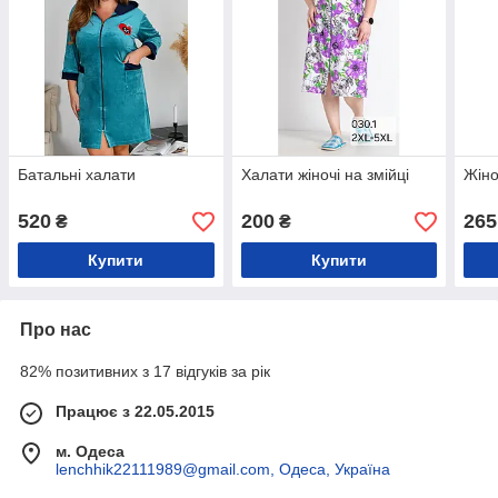
Батальні халати
Халати жіночі на змійці
Жіно
520
200
265
₴
₴
Купити
Купити
Про нас
82% позитивних з 17 відгуків за рік
Працює з 22.05.2015
м. Одеса
lenchhik22111989@gmail.com, Одеса, Україна