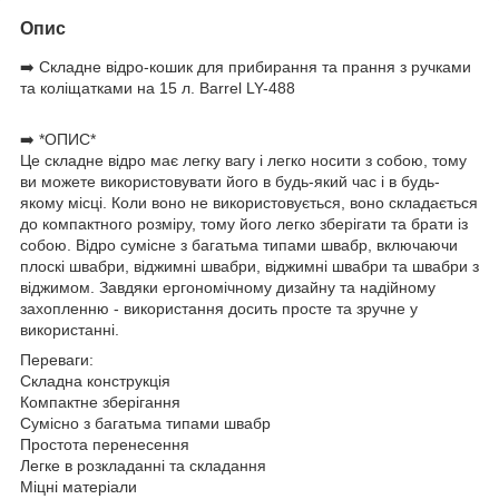
Опис
➡️ Складне відро-кошик для прибирання та прання з ручками
та коліщатками на 15 л. Barrel LY-488
➡️ *ОПИС*
Це складне відро має легку вагу і легко носити з собою, тому
ви можете використовувати його в будь-який час і в будь-
якому місці. Коли воно не використовується, воно складається
до компактного розміру, тому його легко зберігати та брати із
собою. Відро сумісне з багатьма типами швабр, включаючи
плоскі швабри, віджимні швабри, віджимні швабри та швабри з
віджимом. Завдяки ергономічному дизайну та надійному
захопленню - використання досить просте та зручне у
використанні.
Переваги:
Складна конструкція
Компактне зберігання
Сумісно з багатьма типами швабр
Простота перенесення
Легке в розкладанні та складання
Міцні матеріали