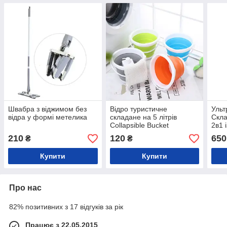
Швабра з віджимом без
Відро туристичне
Ульт
відра у формі метелика
складане на 5 літрів
Скл
Collapsible Bucket
2в1 
210
120
650
₴
₴
Купити
Купити
Про нас
82% позитивних з 17 відгуків за рік
Працює з 22.05.2015