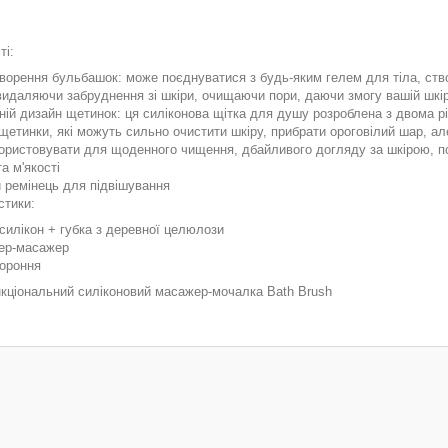
*
ті:
орення бульбашок: може поєднуватися з будь-яким гелем для тіла, створ
видаляючи забруднення зі шкіри, очищаючи пори, даючи змогу вашій шкір
ній дизайн щетинок: ця силіконова щітка для душу розроблена з двома 
 щетинки, які можуть сильно очистити шкіру, прибрати ороговілий шар, ал
ористовувати для щоденного чищення, дбайливого догляду за шкірою, пол
та м'якості
 ремінець для підвішування
стики:
силікон + губка з деревної целюлози
бер-масажер
тороння
кціональний силіконовий масажер-мочалка Bath Brush