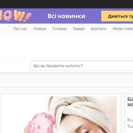
Про нас
Новини
Головна
Товари
Контакти
Умови співп
Б
м
В 
Ті