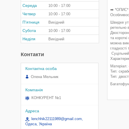
Середа
10:00
17:00
➡️ *ОПИС
Четвер
10:00
17:00
Особливос
Пʼятниця
Вихідний
Швидке утв
ретельно 
Субота
10:00
17:00
Двосторон
та короткі
Неділя
Вихідний
можна вик
гладкості 
Суцільний
Контакти
Характери
Матеріал: 
Тип: скра
Тип: двос
Олена Мельник
Багатофун
КОНКУРЕНТ №1
lenchhik22111989@gmail.com,
Одеса, Україна