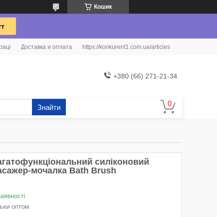
Кошик
раці
Доставка и оплата
https://konkurent1.com.ua/articles
+380 (66) 271-21-34
Знайти
агатофункціональний силіконовий
асажер-мочалка Bath Brush
наявності
льки оптом