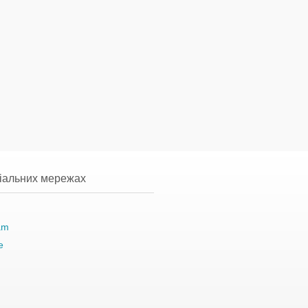
ціальних мережах
am
e