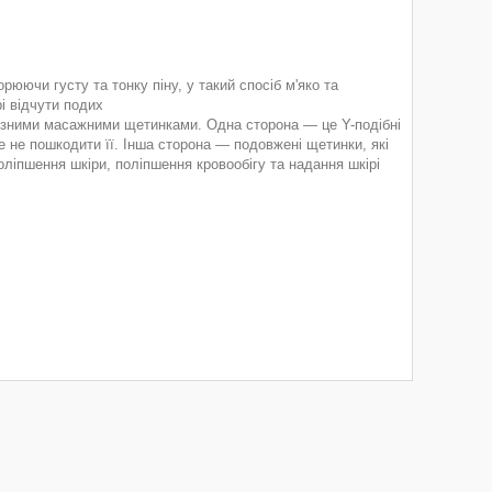
юючи густу та тонку піну, у такий спосіб м'яко та
і відчути подих
різними масажними щетинками. Одна сторона — це Y-подібні
е не пошкодити її. Інша сторона — подовжені щетинки, які
іпшення шкіри, поліпшення кровообігу та надання шкірі