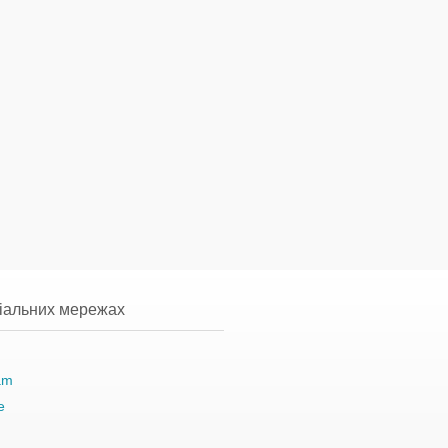
ціальних мережах
am
e