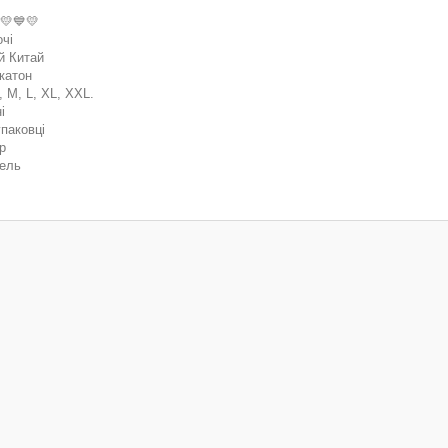
💛💙💛
очі
й Китай
катон
, M, L, XL, XXL.
ні
упаковці
ір
дель