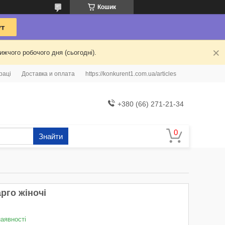
Кошик
жчого робочого дня (сьогодні).
раці
Доставка и оплата
https://konkurent1.com.ua/articles
+380 (66) 271-21-34
Знайти
рго жіночі
наявності