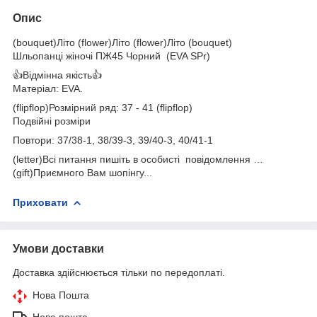
Опис
(bouquet)Літо (flower)Літо (flower)Літо (bouquet)
Шльопанці жіночі ПЖ45 Чорний (EVA SPr)
👍Відмінна якість👍
Матеріал: EVA.
(flipflop)Розмірний ряд: 37 - 41 (flipflop)
Подвійні розміри
Повтори: 37/38-1, 38/39-3, 39/40-3, 40/41-1
(letter)Всі питання пишіть в особисті повідомлення …
(gift)Приємного Вам шопінгу...
Приховати
Умови доставки
Доставка здійснюється тільки по передоплаті.
Нова Пошта
Нова пошта