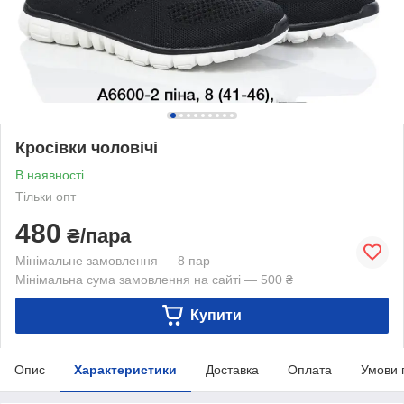
Кросівки чоловічі
В наявності
Тільки опт
480
₴/пара
Мінімальне замовлення — 8 пар
Мінімальна сума замовлення на сайті — 500 ₴
Купити
Опис
Характеристики
Доставка
Оплата
Умови 