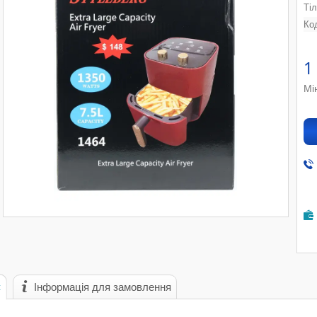
Ті
Ко
1
Мі
с
Інформація для замовлення