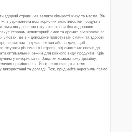
и здорові страви без великої кількості жиру та масла. Він
 їжі з утриманням всіх корисних властивостей продуктів.
оскільки він дозволяє готувати страви без додавання
зпечує стравам неповторний смак та аромат, зберігаючи всі
х умовах, де він допоможе приготувати смачні та здорові
і, наприклад, під час пікніків або на дачі, щоб
 готувати різноманітні страви, від смажених овочів до
брати оптимальний режим для кожного виду продуктів. Крім
ручним у використанні. Завдяки компактному дизайну,
евеликих приміщеннях. Його легко очищати після
у використанні та догляді. Тож, придбайте аерогриль прямо