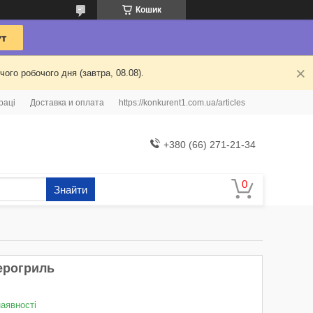
Кошик
ого робочого дня (завтра, 08.08).
раці
Доставка и оплата
https://konkurent1.com.ua/articles
+380 (66) 271-21-34
Знайти
ерогриль
наявності