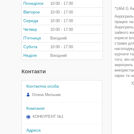
Понеділок
10:00
17:00
*1464 G А
Вівторок
10:00
17:00
Аерогриль 
Середа
10:00
17:00
працює на 
Аерогриль 
Четвер
10:00
17:00
зайвого жи
Пʼятниця
корисні вл
Вихідний
страви для
Субота
10:00
17:00
насолоджу
курчати та
Неділя
Вихідний
того, він
аерогриль 
використан
Контакти
зараз та 
Характ
Потужн
Олена Мельник
Напруга
Обсяг
Матері
Антипр
КОНКУРЕНТ №1
Знім
Розмір: