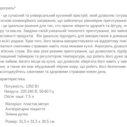
ерогриль*
- це сучасний та універсальний кухонний пристрій, який дозволяє готуват
основі конвекційного нагрівання, що забезпечує рівномірне приготування
- це ідеальне рішення для тих, хто прагне зберегти здоров'я та фігуру, 
ру та масла. Завдяки своїй унікальній технології приготування, він забе
астивості продуктів. Він ідеально підходить для використання в домашні
 всієї родини. Крім того, його можна використовувати на відкритому повітр
ватися смачними стравами навіть поза межами кухні. Аерогриль дозволяє
 м'ясних страв. Він має різні режими приготування, що дозволяють піді
 оснащений таймером та регулятором температури, що робить його дуже з
не займає багато місця на кухні, що дозволяє зберігати його навіть у н
ня, а також він має вбудований збірник жиру, що робить його безпечним 
насолоджуйтесь смачними та здоровими стравами кожен день.
еристика:
ість: 1350 Вт
: 220-240 В; 50-60 Гц
 чаші: 7,5 л
ал: пластик,метал
игарне покриття
на ручка
 31,5 х 31,5 х 38,5 см