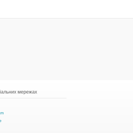
ціальних мережах
am
e