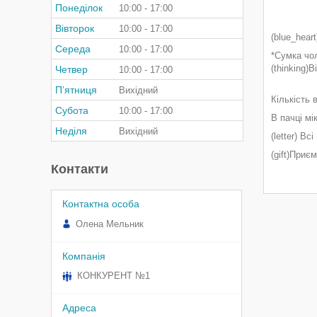
Понеділок
10:00
17:00
Вівторок
10:00
17:00
(blue_hear
Середа
10:00
17:00
*Сумка чо
(thinking)В
Четвер
10:00
17:00
Пʼятниця
Вихідний
Кількість 
Субота
10:00
17:00
В пачці мі
Неділя
Вихідний
(letter) В
(gift)Приє
Контакти
Олена Мельник
КОНКУРЕНТ №1