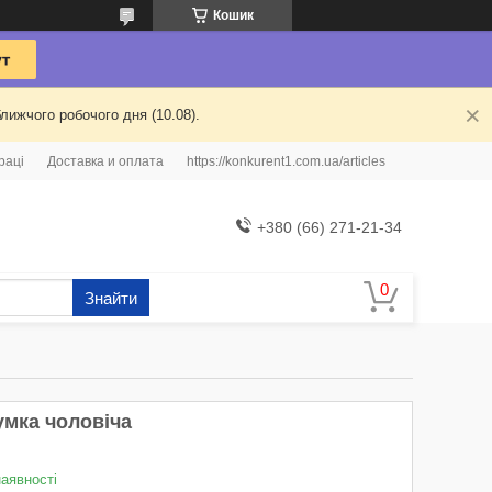
Кошик
лижчого робочого дня (10.08).
раці
Доставка и оплата
https://konkurent1.com.ua/articles
+380 (66) 271-21-34
Знайти
умка чоловіча
наявності