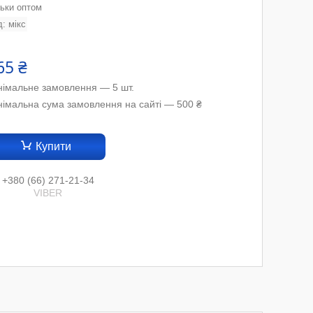
льки оптом
д:
мікс
65 ₴
німальне замовлення — 5 шт.
німальна сума замовлення на сайті — 500 ₴
Купити
+380 (66) 271-21-34
VIBER