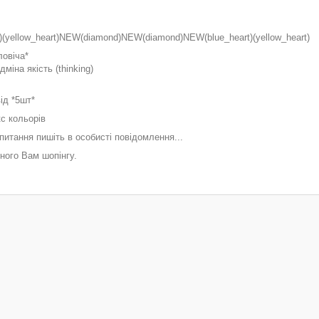
t)(yellow_heart)NEW(diamond)NEW(diamond)NEW(blue_heart)(yellow_heart)
ловіча*
ідміна якість (thinking)
від *5шт*
кс кольорів
сі питання пишіть в особисті повідомлення...
много Вам шопінгу.