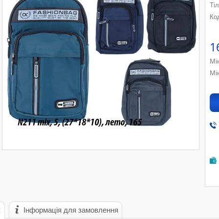
Ті
Ко
1
Мі
Мі
с
Інформація для замовлення