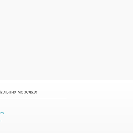
ціальних мережах
am
e