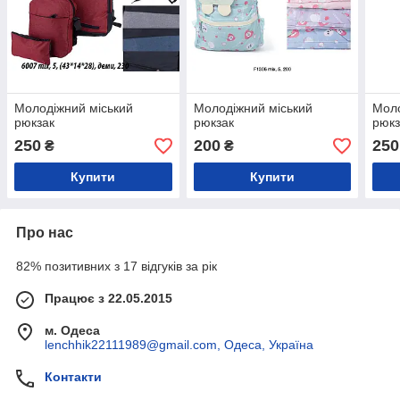
Молодіжний міський
Молодіжний міський
Моло
рюкзак
рюкзак
рюкз
250
200
250
₴
₴
Купити
Купити
Про нас
82% позитивних з 17 відгуків за рік
Працює з 22.05.2015
м. Одеса
lenchhik22111989@gmail.com, Одеса, Україна
Контакти