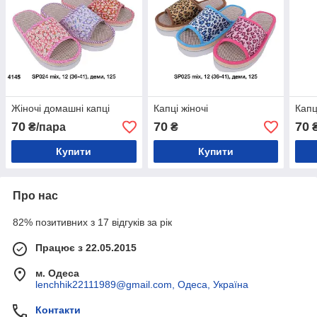
Жіночі домашні капці
Капці жіночі
Капц
70
70
70
₴/пара
₴
Купити
Купити
Про нас
82% позитивних з 17 відгуків за рік
Працює з 22.05.2015
м. Одеса
lenchhik22111989@gmail.com, Одеса, Україна
Контакти