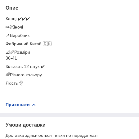
Опис
Капці ✔️✔️✔️
✏️Жіночі
📌Виробник
Фабричний Китай 🇨🇳
📐📏Розміри
36-41
Кількість 12 штук ✔️
🌈Різного кольору
Якість 👌
Приховати
Умови доставки
Доставка здійснюється тільки по передоплаті.