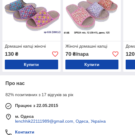
Домашні капці жіночі
Жіночі домашні капці
Дома
130
70
120
₴
₴/пара
Купити
Купити
Про нас
82% позитивних з 17 відгуків за рік
Працює з 22.05.2015
м. Одеса
lenchhik22111989@gmail.com, Одеса, Україна
Контакти