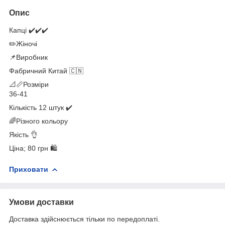
Опис
Капці ✔️✔️✔️
✏️Жіночі
📌Виробник
Фабричний Китай 🇨🇳
📐📏Розміри
36-41
Кількість 12 штук ✔️
🌈Різного кольору
Якість 👌
Ціна; 80 грн 🛍️
Приховати
Умови доставки
Доставка здійснюється тільки по передоплаті.