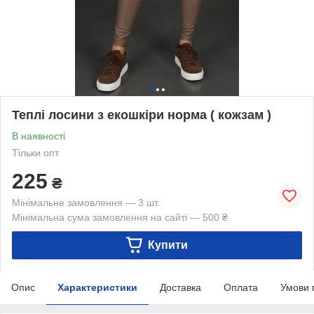
Теплі лосини з екошкіри норма ( кожзам )
В наявності
Тільки опт
225
₴
Мінімальне замовлення — 3 шт.
Мінімальна сума замовлення на сайті — 500 ₴
Купити
Опис
Характеристики
Доставка
Оплата
Умови 