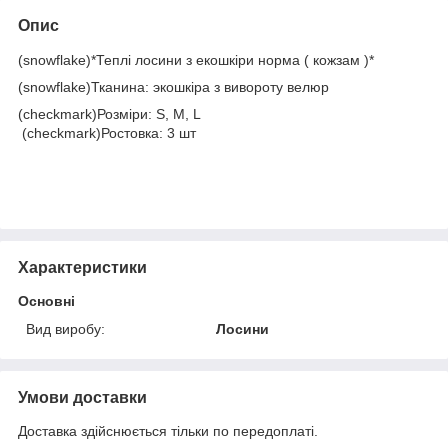
Опис
(snowflake)*Теплі лосини з екошкіри норма ( кожзам )*
(snowflake)Тканина: экошкіра з вивороту велюр
(checkmark)Розміри: S, M, L
(checkmark)Ростовка: 3 шт
Характеристики
Основні
Вид виробу:
Лосини
Умови доставки
Доставка здійснюється тільки по передоплаті.